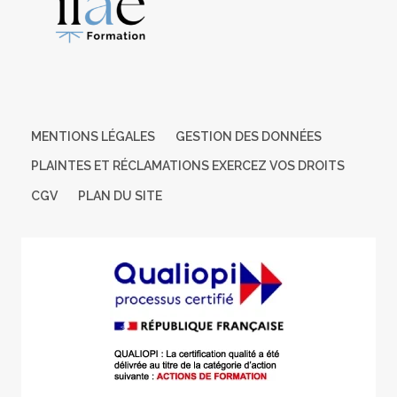
partenaires nationaux préalablement
identifiés contact: Estelle GUERY / mail: eguery@cm-
larochesuryon.fr
Cette formation est ouverte et accessible aux personnes en
situation de handicap.
MENTIONS LÉGALES
GESTION DES DONNÉES
PLAINTES ET RÉCLAMATIONS EXERCEZ VOS DROITS
CGV
PLAN DU SITE