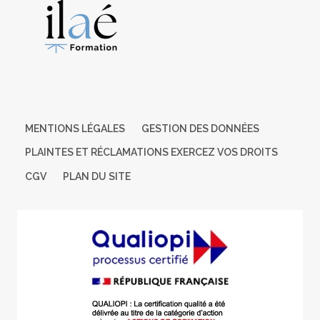
Pour cela, nous pouvons nous appuyer sur un réseau de
partenaires nationaux préalablement
identifiés contact: Estelle GUERY / mail: eguery@cm-
larochesuryon.fr
Cette formation est ouverte et accessible aux personnes en
situation de handicap.
MENTIONS LÉGALES
GESTION DES DONNÉES
PLAINTES ET RÉCLAMATIONS EXERCEZ VOS DROITS
CGV
PLAN DU SITE