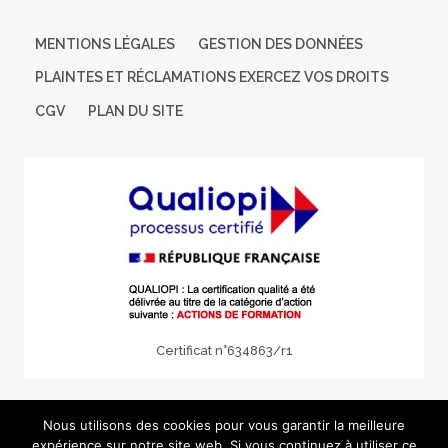
MENTIONS LÉGALES
GESTION DES DONNÉES
PLAINTES ET RÉCLAMATIONS EXERCEZ VOS DROITS
CGV
PLAN DU SITE
Certificat n°634863/r1
© 2026 ILAE Formation - Pour les professionnels
Nous utilisons des cookies pour vous garantir la meilleure
expérience sur notre site web. Si vous continuez à utiliser ce