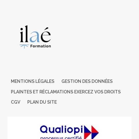
permettre de suivre la formation dans les meilleures
conditions.
Pour toute information complémentaire, nous vous
conseillons la structure suivante : AGEFIPH
Pour cela, nous pouvons nous appuyer sur un réseau de
partenaires nationaux préalablement
identifiés contact: Estelle GUERY / mail: eguery@cm-
larochesuryon.fr
Cette formation est ouverte et accessible aux personnes en
situation de handicap.
MENTIONS LÉGALES
GESTION DES DONNÉES
PLAINTES ET RÉCLAMATIONS EXERCEZ VOS DROITS
CGV
PLAN DU SITE